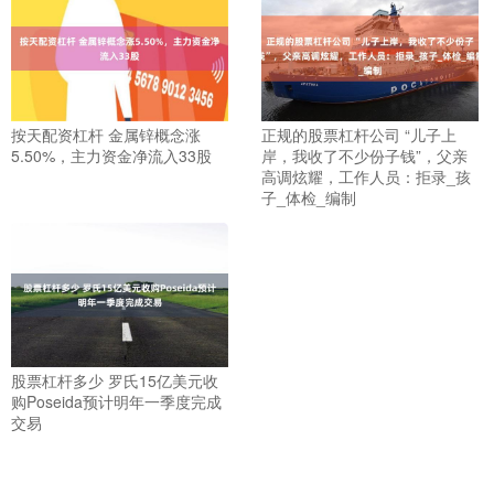
按天配资杠杆 金属锌概念涨
正规的股票杠杆公司 “儿子上
5.50%，主力资金净流入33股
岸，我收了不少份子钱”，父亲
高调炫耀，工作人员：拒录_孩
子_体检_编制
股票杠杆多少 罗氏15亿美元收
购Poseida预计明年一季度完成
交易