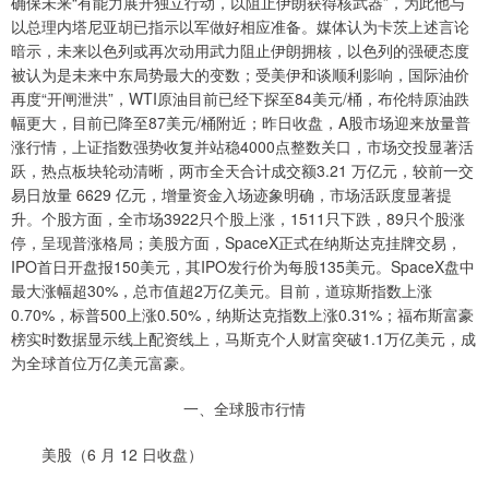
确保未来“有能力展开独立行动，以阻止伊朗获得核武器”，为此他与
以总理内塔尼亚胡已指示以军做好相应准备。媒体认为卡茨上述言论
暗示，未来以色列或再次动用武力阻止伊朗拥核，以色列的强硬态度
被认为是未来中东局势最大的变数；受美伊和谈顺利影响，国际油价
再度“开闸泄洪”，WTI原油目前已经下探至84美元/桶，布伦特原油跌
幅更大，目前已降至87美元/桶附近；昨日收盘，A股市场迎来放量普
涨行情，上证指数强势收复并站稳4000点整数关口，市场交投显著活
跃，热点板块轮动清晰，两市全天合计成交额3.21 万亿元，较前一交
易日放量 6629 亿元，增量资金入场迹象明确，市场活跃度显著提
升。个股方面，全市场3922只个股上涨，1511只下跌，89只个股涨
停，呈现普涨格局；美股方面，SpaceX正式在纳斯达克挂牌交易，
IPO首日开盘报150美元，其IPO发行价为每股135美元。SpaceX盘中
最大涨幅超30%，总市值超2万亿美元。目前，道琼斯指数上涨
0.70%，标普500上涨0.50%，纳斯达克指数上涨0.31%；福布斯富豪
榜实时数据显示线上配资线上，马斯克个人财富突破1.1万亿美元，成
为全球首位万亿美元富豪。
一、全球股市行情
美股（6 月 12 日收盘）