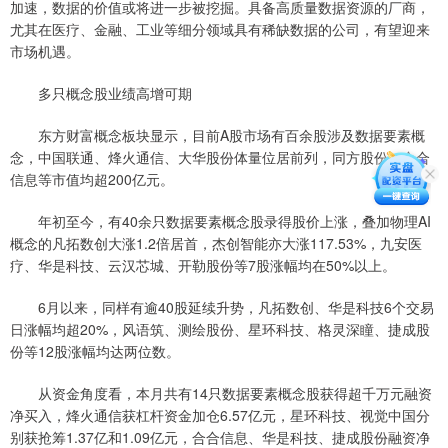
加速，数据的价值或将进一步被挖掘。具备高质量数据资源的厂商，
尤其在医疗、金融、工业等细分领域具有稀缺数据的公司，有望迎来
市场机遇。
多只概念股业绩高增可期
东方财富概念板块显示，目前A股市场有百余股涉及数据要素概
念，中国联通、烽火通信、大华股份体量位居前列，同方股份、合合
信息等市值均超200亿元。
年初至今，有40余只数据要素概念股录得股价上涨，叠加物理AI
概念的凡拓数创大涨1.2倍居首，杰创智能亦大涨117.53%，九安医
疗、华是科技、云汉芯城、开勒股份等7股涨幅均在50%以上。
6月以来，同样有逾40股延续升势，凡拓数创、华是科技6个交易
日涨幅均超20%，风语筑、测绘股份、星环科技、格灵深瞳、捷成股
份等12股涨幅均达两位数。
从资金角度看，本月共有14只数据要素概念股获得超千万元融资
净买入，烽火通信获杠杆资金加仓6.57亿元，星环科技、视觉中国分
别获抢筹1.37亿和1.09亿元，合合信息、华是科技、捷成股份融资净