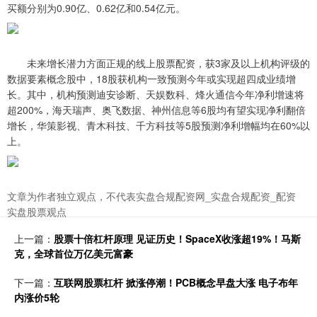
买额分别为0.90亿、0.62亿和0.54亿元。
未来增长潜力方面正规的线上股票配资，获3家及以上机构评级的
数据要素概念股中，18股获机构一致预测今年或实现超四成业绩增
长。其中，机构预测迪安诊断、天娱数科、烽火通信今年净利增速将
超200%，海天瑞声、奥飞数据、神州信息等6股均有望实现净利翻倍
增长，华策影视、青木科技、千方科技等5股预测净利增幅均在60%以
上。
文章为作者独立观点，不代表实盘合规配资网_实盘合规配资_配资
实盘股票观点
上一篇：
股票十倍杠杆原理 见证历史！SpaceX收涨超19%！马斯
克，全球首位万亿美元富豪
下一篇：
互联网股票杠杆 掀涨停潮！PCB概念早盘大涨 电子布年
内涨价5轮