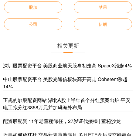
股加
苹果
公司
伊朗
相关更新
深圳股票配资平台 美股商业航天股盘初走高 SpaceX涨超4%
中山股票配资平台 美股光通信板块高开高走 Coherent涨超
14%
正规的炒股配资网站 湖北A股上半年首个分红预案出炉 平安
电工拟分红3858万元并加码海外布局
配资股配资 11年老董秘卸任，27岁证代接棒 | 董秘沙龙
股票如何放杠杆 交易新规落地满月 多只ETF盘后成交额超百