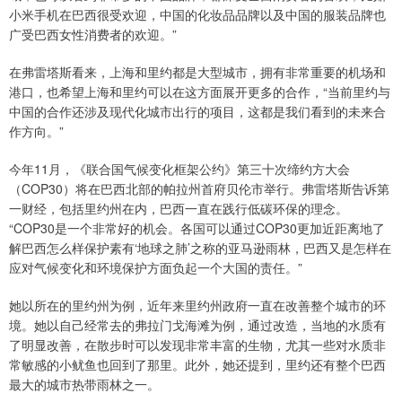
小米手机在巴西很受欢迎，中国的化妆品品牌以及中国的服装品牌也
广受巴西女性消费者的欢迎。”
在弗雷塔斯看来，上海和里约都是大型城市，拥有非常重要的机场和
港口，也希望上海和里约可以在这方面展开更多的合作，“当前里约与
中国的合作还涉及现代化城市出行的项目，这都是我们看到的未来合
作方向。”
今年11月，《联合国气候变化框架公约》第三十次缔约方大会
（COP30）将在巴西北部的帕拉州首府贝伦市举行。弗雷塔斯告诉第
一财经，包括里约州在内，巴西一直在践行低碳环保的理念。
“COP30是一个非常好的机会。各国可以通过COP30更加近距离地了
解巴西怎么样保护素有‘地球之肺’之称的亚马逊雨林，巴西又是怎样在
应对气候变化和环境保护方面负起一个大国的责任。”
她以所在的里约州为例，近年来里约州政府一直在改善整个城市的环
境。她以自己经常去的弗拉门戈海滩为例，通过改造，当地的水质有
了明显改善，在散步时可以发现非常丰富的生物，尤其一些对水质非
常敏感的小鱿鱼也回到了那里。此外，她还提到，里约还有整个巴西
最大的城市热带雨林之一。