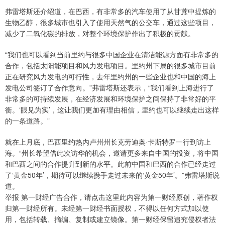
弗雷塔斯还介绍道，在巴西，有非常多的汽车使用了从甘蔗中提炼的
生物乙醇，很多城市也引入了使用天然气的公交车，通过这些项目，
减少了二氧化碳的排放，对整个环境保护作出了积极的贡献。
“我们也可以看到当前里约与很多中国企业在清洁能源方面有非常多的
合作，包括太阳能项目和风力发电项目。里约州下属的很多城市目前
正在研究风力发电的可行性，去年里约州的一些企业也和中国的海上
发电公司签订了合作意向。”弗雷塔斯还表示，“我们看到上海进行了
非常多的可持续发展，在经济发展和环境保护之间保持了非常好的平
衡。‘眼见为实’，这让我们更加有理由相信，里约也可以继续走出这样
的一条道路。”
就在上月底，巴西里约热内卢州州长克劳迪奥·卡斯特罗一行到访上
海。“州长希望借此次访华的机会，邀请更多来自中国的投资，将中国
和巴西之间的合作提升到新的水平。此前中国和巴西的合作已经走过
了‘黄金50年’，期待可以继续携手走过未来的‘黄金50年’。”弗雷塔斯说
道。
举报 第一财经广告合作，请点击这里此内容为第一财经原创，著作权
归第一财经所有。未经第一财经书面授权，不得以任何方式加以使
用，包括转载、摘编、复制或建立镜像。第一财经保留追究侵权者法