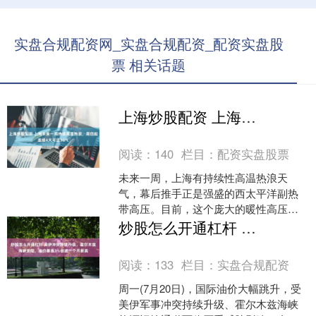
实盘合规配资网_实盘合规配资_配资实盘股
票 相关话题
上海炒股配资 上海未来一周持续高温热浪，周四起连续4天可达38℃
阅读：
140
栏目：
配资实盘股票
未来一周，上海有持续性高温热浪天
气，幕后推手正是强盛的西太平洋副热
带高压。目前，这个庞大的暖性高压系
统已稳定覆盖上海全境，犹如一个巨大
炒股怎么开通杠杆 美伊冲突持续升级，霍尔木兹海峡受阻，油价暴涨3%创逾一个月新高
的锅盖牢牢锁住近地面空气，....
阅读：
133
栏目：
实盘合规配资
周一(7月20日)，国际油价大幅跳升，受
美伊军事冲突持续升级、霍尔木兹海峡