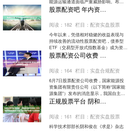
能源运输通道面临严重威胁影响。布伦
特原油期货一度突破每桶91美元，美原
股票配资吧 年内资金持续增配债券型ETF
油(WTI)一度....
阅读：
182
栏目：
配资实盘股票
今年以来，凭借相对稳健的收益表现与
持续改善的流动性股票配资吧，债券型
ETF（交易型开放式指数基金）成为资金
避险保值、底仓配置的重要选择。Wind
股票配资公司收费 核心技术持续突破 煤电企业绿色低碳转型提速
数据显示，截至6....
阅读：
164
栏目：
实盘合规配资
6月7日股票配资公司收费，国家能源投
资集团有限责任公司（以下简称“国家能
源集团”）发布的消息显示，我国自主研
发的氢煤混烧技术首次实现了50%绿氢大
正规股票平台 阴和俊：持续推进概念验证、中试验证平台等建设 打造一批未来产业重大应用场景
比例掺烧以及1....
阅读：
161
栏目：
配资实盘股票
科学技术部部长阴和俊在《求是》杂志