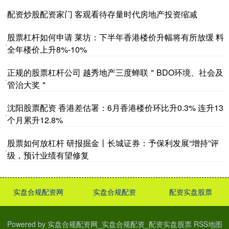
配资炒股配资家门 客观看待存量时代房地产投资缩减
·
股票杠杆如何申请 莱坊：下半年香港楼价升幅将有所放缓 料
·
全年楼价上升8%-10%
正规的股票杠杆公司 越秀地产三度蝉联＂BDO环境、社会及
·
管治大奖＂
沈阳股票配资 香港差估署：6月香港楼价环比升0.3% 连升13
·
个月累升12.8%
股票如何放杠杆 研报掘金丨长城证券：予保利发展“增持”评
·
级，预计业绩有望修复
实盘合规配资网
实盘合规配资
配资实盘股票
Powered by
实盘合规配资网_实盘合规配资_配资实盘股票
RSS地图