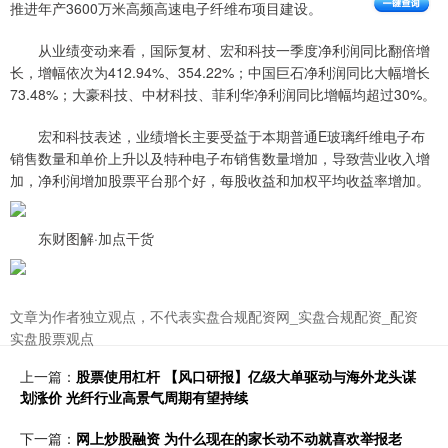
推进年产3600万米高频高速电子纤维布项目建设。
从业绩变动来看，国际复材、宏和科技一季度净利润同比翻倍增
长，增幅依次为412.94%、354.22%；中国巨石净利润同比大幅增长
73.48%；大豪科技、中材科技、菲利华净利润同比增幅均超过30%。
宏和科技表述，业绩增长主要受益于本期普通E玻璃纤维电子布
销售数量和单价上升以及特种电子布销售数量增加，导致营业收入增
加，净利润增加股票平台那个好，每股收益和加权平均收益率增加。
东财图解·加点干货
文章为作者独立观点，不代表实盘合规配资网_实盘合规配资_配资
实盘股票观点
上一篇：
股票使用杠杆 【风口研报】亿级大单驱动与海外龙头谋
划涨价 光纤行业高景气周期有望持续
下一篇：
网上炒股融资 为什么现在的家长动不动就喜欢举报老