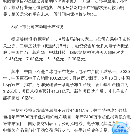
动因素来自AI基建投资带动PCB需求提升，并进一步传导至电子布环
节，推动行业短期供需趋紧。AI服务器对电子布的需求拉动较为明
显，相关需求有望在未来一段时间内保持较快增长。
8家上市公司布局电子布业务
据证券时报·数据宝统计，A股市场约有8家上市公司布局电子布相
关业务。二季度以来（截至6月5日），融资资金加仓多只电子布概念
股，中国巨石、菲利华、中材科技、国际复材融资净买入额依次为
19.45亿元、7.03亿元、5.15亿元、3.98亿元。
其中，中国巨石是全球电子布龙头，电子布产能全球第一。2025
年，中国巨石电子布销量10.62亿米，再创历史新高。5月13日，中国
巨石宣布，拟在江苏淮安建设一条电子布生产线，设计年生产能力为
3.2亿米，项目总投资预计44.31亿元。新的项目达产后，其电子布产
能将超过16亿米。
中材科技拟定增募资总额不超过44.81亿元，投向特种玻纤领域，
包括年产3500万米低介电纤维布项目、年产2400万米超低损耗低介电
纤维布项目；国际复材则表示，公司风电纱、电子布尤其是高频低介
电相关产品目前处于满负荷运行状态，在手订单储备充足。公司正在