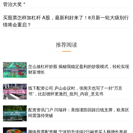
管治大奖＂
买股票怎样加杠杆 A股，最新利好来了！8月新一轮大级别行
情将会重启？
推荐阅读
怎么做杠杆炒股 揭秘我稳定盈利的炒股模式，轻松实现
财富增长
线下配资公司 庐山会议时，张闻天也写了一封“万言
书”，比彭德怀更激烈_批判_内容_意见书
配资资讯门户 闫瑞祥：美指谨防回踩日线支撑，欧美区
间震荡待突破
网络股票配资网 宁波韵升连续2日融资买入额增长率超