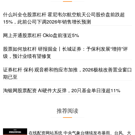
什么叫全仓股票杠杆 霍尼韦尔航空航天公司股价盘前跌超
15%，此前公司下调2026年销售增长预测
网上开通股票杠杆 Oklo盘前涨近5%
股票如何放杠杆 研报掘金丨长城证券：予保利发展“增持”评
级，预计业绩有望修复
证券杠杆 保利·观音桥和煦应市加推，2026极核改善置业窗口
期已至
淘银网股票配资 AI硬件大反弹，20只基金单日涨超11%
推荐阅读
在线配资网站系统 中央气象台继续发布暴雨、台风、大