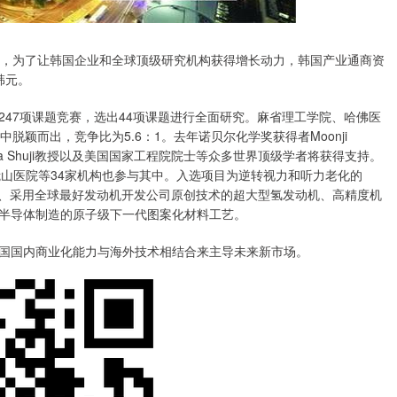
盘，为了让韩国企业和全球顶级研究机构获得增长动力，韩国产业通商资
韩元。
47项课题竞赛，选出44项课题进行全面研究。麻省理工学院、哈佛医
脱颖而出，竞争比为5.6：1。去年诺贝尔化学奖获得者Moonji
mura Shuji教授以及美国国家工程院院士等众多世界顶级学者将获得支持。
以及首尔峨山医院等34家机构也参与其中。入选项目为逆转视力和听力老化的
药、采用全球最好发动机开发公司原创技术的超大型氢发动机、高精度机
半导体制造的原子级下一代图案化材料工艺。
国国内商业化能力与海外技术相结合来主导未来新市场。