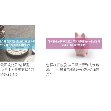
最正规公司 创新高！
怎样杠杆炒股 从卫星上天到光伏落
今年通关量突破600万
地——中埃新兴领域合作跑出“加速
超23.4%
度”