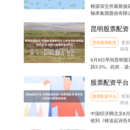
根据深交所最新披露
轴承集团股份有限公
解读，尽在....
更新：
昆明股票配资
阅读
6月9日早间昆明股
跌3.3%。此前，
加工设备....
更新：
股票配资平台
阅读
中国经济网北京6月2
收到《移送起诉告知
违....