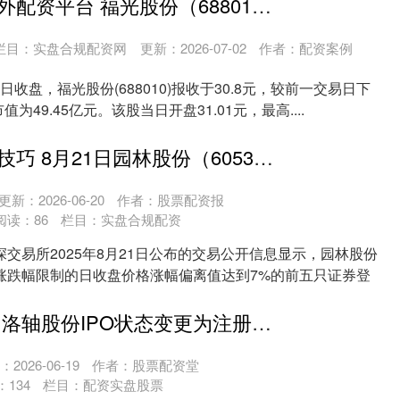
正规的股票场外配资平台 福光股份（688010）披露拟转让子公司51%股权，12月19日股价下跌2.35%
栏目：
实盘合规配资网
更新：2026-07-02
作者：配资案例
19日收盘，福光股份(688010)报收于30.8元，较前一交易日下
值为49.45亿元。该股当日开盘31.01元，最高....
配资操盘十大技巧 8月21日园林股份（605303）龙虎榜数据：游资一瞬流光上榜
更新：2026-06-20
作者：股票配资报
阅读：
86
栏目：
实盘合规配资
交易所2025年8月21日公布的交易公开信息显示，园林股份
有价格涨跌幅限制的日收盘价格涨幅偏离值达到7%的前五只证券登
靠谱股票配资 洛轴股份IPO状态变更为注册生效
2026-06-19
作者：股票配资堂
：
134
栏目：
配资实盘股票