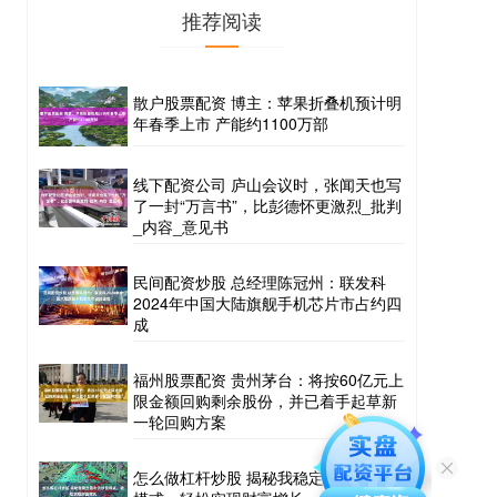
推荐阅读
散户股票配资 博主：苹果折叠机预计明
年春季上市 产能约1100万部
线下配资公司 庐山会议时，张闻天也写
了一封“万言书”，比彭德怀更激烈_批判
_内容_意见书
民间配资炒股 总经理陈冠州：联发科
2024年中国大陆旗舰手机芯片市占约四
成
福州股票配资 贵州茅台：将按60亿元上
限金额回购剩余股份，并已着手起草新
一轮回购方案
怎么做杠杆炒股 揭秘我稳定盈利的炒股