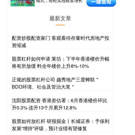
模式，轻松实现财富增长
最新文章
配资炒股配资家门 客观看待存量时代房地产投
·
资缩减
股票杠杆如何申请 莱坊：下半年香港楼价升幅
·
将有所放缓 料全年楼价上升8%-10%
正规的股票杠杆公司 越秀地产三度蝉联＂
·
BDO环境、社会及管治大奖＂
沈阳股票配资 香港差估署：6月香港楼价环比
·
升0.3% 连升13个月累升12.8%
股票如何放杠杆 研报掘金丨长城证券：予保利
·
发展“增持”评级，预计业绩有望修复