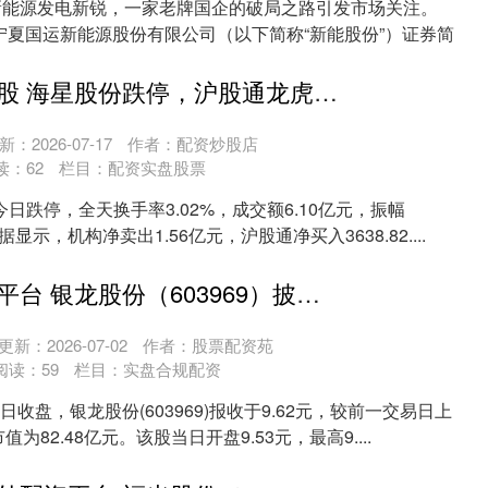
到新能源发电新锐，一家老牌国企的破局之路引发市场关注。
日，宁夏国运新能源股份有限公司（以下简称“新能股份”）证券简
新手可配资炒股 海星股份跌停，沪股通龙虎榜上净买入3638.82万元
新：2026-07-17
作者：配资炒股店
读：
62
栏目：
配资实盘股票
5)今日跌停，全天换手率3.02%，成交额6.10亿元，振幅
据显示，机构净卖出1.56亿元，沪股通净买入3638.82....
网上交易股票平台 银龙股份（603969）披露为全资子公司提供担保公告，12月19日股价上涨0.73%
更新：2026-07-02
作者：股票配资苑
阅读：
59
栏目：
实盘合规配资
19日收盘，银龙股份(603969)报收于9.62元，较前一交易日上
值为82.48亿元。该股当日开盘9.53元，最高9....