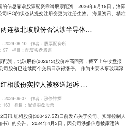
的信息靠谱股票配资靠谱股票配资，2026年6月18日，洛阳
司IPO的状态从提交注册变更为注册生效。 海量资讯、精准
昆明股票配资 两连板北玻股份否认涉半导体玻璃基板产品 公司股价早盘回落超3%
2026-06-10
作者：股票配资所
：
97
栏目：
配资实盘股票
票配资，北玻股份(002613)股价冲高回落，截至上午收盘报
该公司股价已连续两个交易日录得涨停。 作为主要从事玻璃深
股票配资平台 红相股份实控人被移送起诉 欺诈发行项目中信建投保荐
2026-06-07
作者：涨停神探
：
163
栏目：
配资实盘股票
日讯 红相股份(300427.SZ)日前发布关于公司、实际控制人
书》的公告。 2024年4月3日，因公司涉嫌信息披露违法