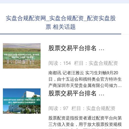
实盘合规配资网_实盘合规配资_配资实盘股
票 相关话题
股票交易平台排名 全运会倒计时50天，特许商品“福运中国・金花瓶”惊艳首发
阅读：
154
栏目：
实盘合规配资
南都讯 记者汪雅云 实习生刘畅9月20
日，由十五运会和残特奥会官方特许生
产商深圳市天莹贵金属有限公司倾力打
造的非遗艺术重器“福运中国·金花瓶”，在
股票交易平台排名 美股异动｜哔哩哔哩盘初一度涨超3% 消息称淘宝官方于B站直播带货
广州塔千人庆典....
阅读：
97
栏目：
实盘合规配资
股票配资是指投资者通过配资平台向第
三方借入资金，用于放大股票投资规模